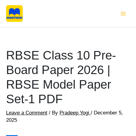
Skip
RBSE
Original
Current
to
Class
price
price
content
10
was:
is:
Pre-
₹149.00.
₹0.00.
Board
Paper
2026
RBSE Class 10 Pre-
|
RBSE
Board Paper 2026 |
Model
Paper
RBSE Model Paper
Set-
1
Set-1 PDF
PDF
quantity
Leave a Comment
/ By
Pradeep Yogi
/
December 5,
2025